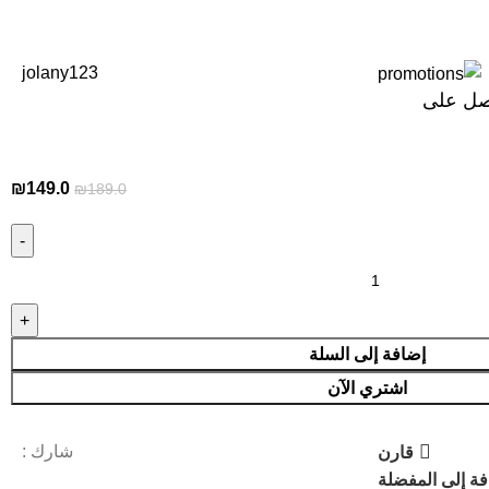
jolany123
صل على
₪
149.0
₪
189.0
إضافة إلى السلة
اشتري الآن
شارك :
قارن
ة إلى المفضلة