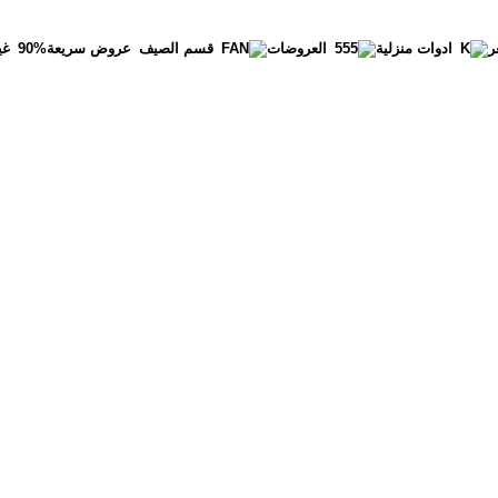
ر
عروض سريعة
90%
غي
ادوات منزلية
العروضات
قسم الصيف