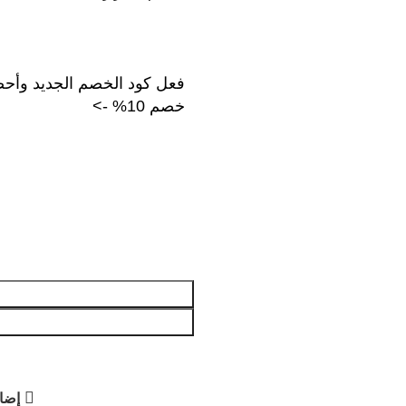
فعل كود الخصم الجديد وأح
خصم 10% ->
إضاف