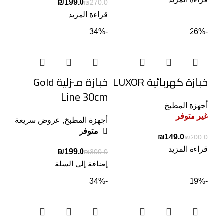
₪
199.0
₪
270.0
قراءة المزيد
-34%
-26%
خبازة كهربائية LUXOR
خبازة منزلية Gold
Line 30cm
أجهزة المطبخ
غير متوفر
أجهزة المطبخ
,
عروض سريعة
متوفر
₪
149.0
₪
200.0
قراءة المزيد
₪
199.0
₪
300.0
إضافة إلى السلة
-34%
-19%