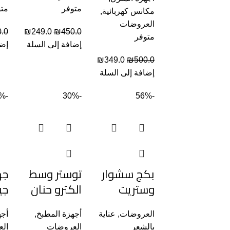
متوفر
متو
مكانس كهربائية
,
العروضات
.0
₪
249.0
₪
450.0
متوفر
إضافة إلى السلة
إضا
₪
349.0
₪
500.0
إضافة إلى السلة
-20%
-30%
-56%
بكج سشوار
توستر وسط
وستريت
الكترو حنان
جي
العروضات
,
عناية
أجهزة المطبخ
,
أجه
بالشعر
العروضات
ال