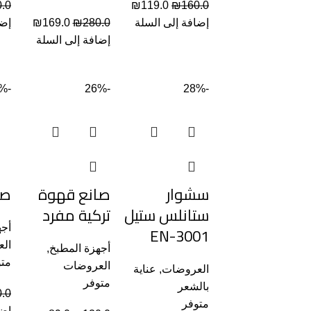
.0
₪
119.0
₪
160.0
إضافة إلى السلة
280.0
₪
169.0
₪
إضا
إضافة إلى السلة
-34%
-26%
-28%
سشوار
صانع قهوة
صا
ستانلس ستيل
تركية مفرد
EN-3001
أجه
ال
أجهزة المطبخ
,
متو
العروضات
العروضات
,
عناية
متوفر
بالشعر
.0
متوفر
إضا