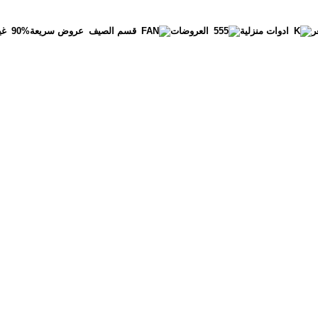
ر
عروض سريعة
90%
غي
ادوات منزلية
العروضات
قسم الصيف