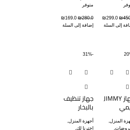
فر
متوفر
₪
169.0
₪
280.0
₪
299.0
₪
450
فة إلى السلة
إضافة إلى السلة
-31%
جهاز JIMMY
جهاز تنظيف
مي
بالبخار
زة المنزل
,
أجهزة المنزل
,
عروضات
,
اخترنا لك
,