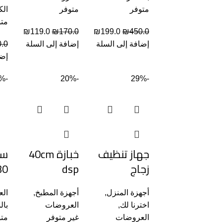
متوفر
متوفر
الك
متو
₪
119.0
₪
170.0
₪
199.0
₪
450.0
إضافة إلى السلة
إضافة إلى السلة
.0
إضا
-34%
-20%
-29%
جهاز تنظيف
خبازة 40cm
زجاج
dsp
30
أجهزة المنزل
,
أجهزة المطبخ
,
ال
اخترنا لك
,
العروضات
بال
العروضات
غير متوفر
متو