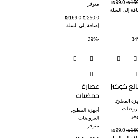
₪
99.0
₪
150
متوفر
فة إلى السلة
₪
169.0
₪
250.0
إضافة إلى السلة
-39%
نع كوكيز
عصارة
حمضيات
زة المطبخ
,
عروضات
أجهزة المطبخ
,
فر
العروضات
متوفر
₪
99.0
₪
150
فة إلى السلة