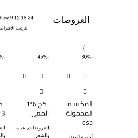
العروضات
24
18
12
9
how
-34%
-45%
-30%
المكنسة
بكج 6*1
بك
المحمولة
المميز
3*1 ENZO
dsp
العروضات
,
عناية
ال
بالشعر
بال
أجهزة المنزل
,