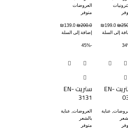
ترونيات
العروضات
فر
متوفر
₪
139.0
₪
200.0
₪
199.0
₪
250
فة إلى السلة
إضافة إلى السلة
-45%
ستريت EN-
ستريت EN-
3131
0
عروضات
,
عناية
العروضات
,
عناية
شعر
بالشعر
فر
متوفر