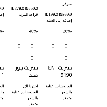
متوفر
.0
₪
279.0
₪
350.0
280.0
₪
199.0
₪
قراءة المزيد
إضا
إضافة إلى السلة
-34%
-40%
-26%
ستريت EN-
ستريت جوز
5190
هند
11
العروضات
,
عناية
اخترنا لك
,
ال
بالشعر
العروضات
,
عناية
بال
متوفر
بالشعر
متو
متوفر