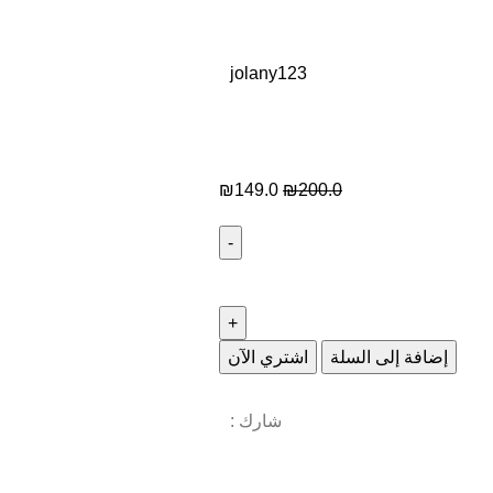
jolany123
₪
149.0
₪
200.0
إضافة إلى السلة
اشتري الآن
شارك :