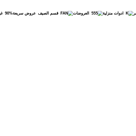
ر
عروض سريعة
90%
غي
ادوات منزلية
العروضات
قسم الصيف