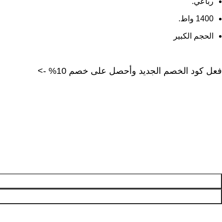
رباعي.
1400 واط.
الحجم الكبير
فعل كود الخصم الجديد وأحصل على خصم 10% ->
مية
افل
باعي
بير