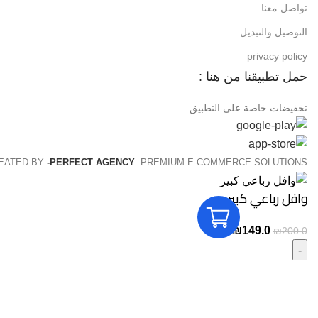
تواصل معنا
التوصيل والتبديل
privacy policy
حمل تطبيقنا من هنا :
تخفيضات خاصة على التطبيق
REATED BY
-PERFECT AGENCY
. PREMIUM E-COMMERCE SOLUTIONS.
وافل رباعي كبير
السعر
السعر
₪
149.0
₪
200.0
الأصلي
الحالي
هو:
هو:
كمية
₪149.0.
₪200.0.
وافل
رباعي