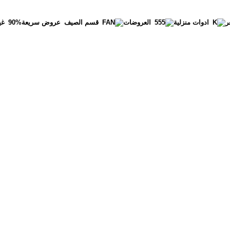
ر
عروض سريعة
90%
غي
ادوات منزلية
العروضات
قسم الصيف