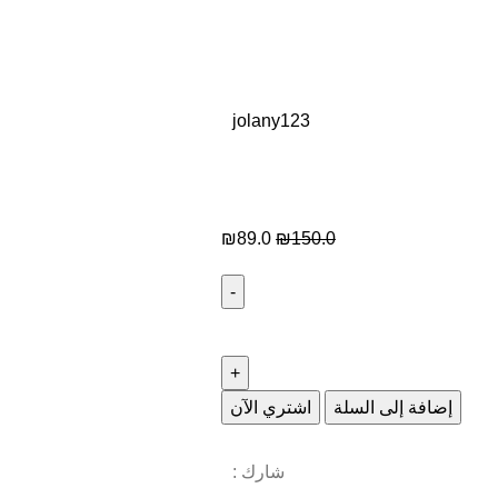
jolany123
₪
89.0
₪
150.0
إضافة إلى السلة
اشتري الآن
شارك :