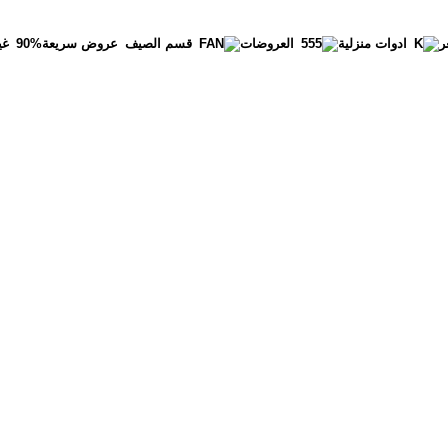
ر
عروض سريعة
90%
غي
ادوات منزلية
العروضات
قسم الصيف