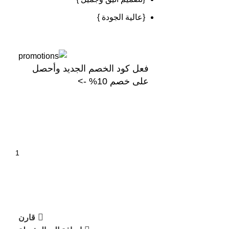
{
عالية
الجودة
}
فعل كود الخصم الجديد وأحصل
على خصم 10% ->
قارن