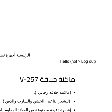
الرئيسية
أجهزة تص
Hello
(not
?
Log out
)
ماكنة حلاقة V-257
{
ماكينة
حلاقة
رجالي
}.
{
للشعر
الناعم
،
الخشن
والشارب
والذقن
}
{
شفرة
دقيقة
مصنوعة
من
الفولاذ
المقاوم
لل