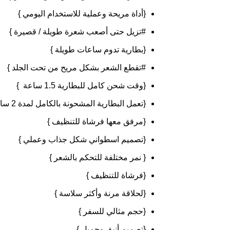
{
أداة
مريحة
وعملية
للاستخدام
اليومي
}
#
تزيل
حتى
أصعب
شعرة
طويلة
/
قصيرة
}
{
بطارية
تدوم
ساعات
طويلة
}
#
تقطع
الشعر
بشكل
مريح
من
تحت
الجلد
}
{
وقت
شحن
كامل
للبطارية
1.5
ساعة
}
{
تعمل
البطارية
المشحونة
بالكامل
لمدة
2
سا
{
مرفق
معها
فرشاة
للتنظيف
}
{
تصميم
اسطواني
شكل
جذاب
وعملي
}
{
نمر
مختلفة
للتحكم
بالشعر
}
{
فرشاة
للتنظيف
}
{
لحلاقة
مرنة
وأكثر
سلاسة
}
{
حجم
مثالي
للسفر
}
{
تصميم
أنيق
وجميل
}