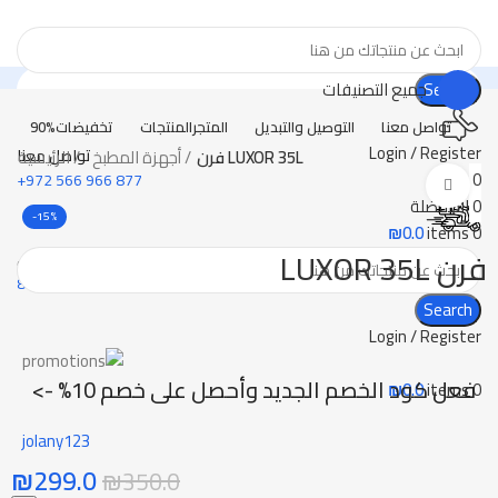
Search
جميع التصنيفات
تواصل معنا
التوصيل والتبديل
المتجر
المنتجات
تخفيضات
90%
Login / Register
فرن LUXOR 35L
أجهزة المطبخ
الرئيسية
تواصل معنا
0
قارن
877 966 566 972+
Click to enlarge
0
المفضلة
-15%
₪
0.0
items
0
فرن LUXOR 35L
توصيل مجاني
للطلبات فوق ال 800
القوائم
Search
Login / Register
فعل كود الخصم الجديد وأحصل على خصم 10% ->
₪
0.0
items
0
jolany123
₪
299.0
₪
350.0