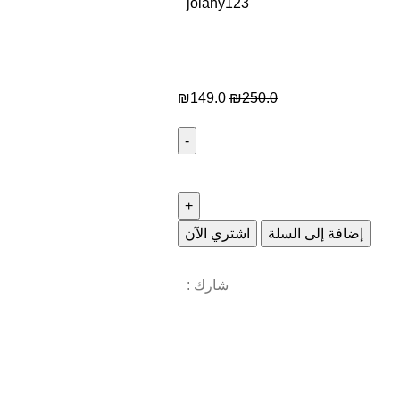
jolany123
₪
149.0
₪
250.0
إضافة إلى السلة
اشتري الآن
شارك :