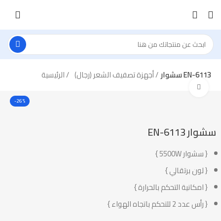
سشوار EN-6113
أجهزة تصفيف الشعر (رجال)
الرئيسية
Click to enlarge
-26%
سشوار EN-6113
{ سشوار 5500W }
{ لون برتقالي }
{ امكانية التحكم بالحرارة }
{ رأس عدد 2 للتحكم باتجاه الهواء }