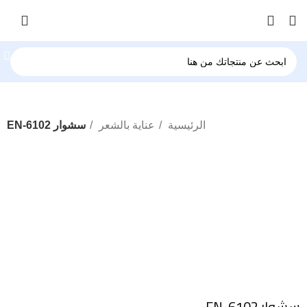
الرئيسية
عناية بالشعر
سشوار EN-6102
-34%
Click to enlarge
سشوار EN-6102