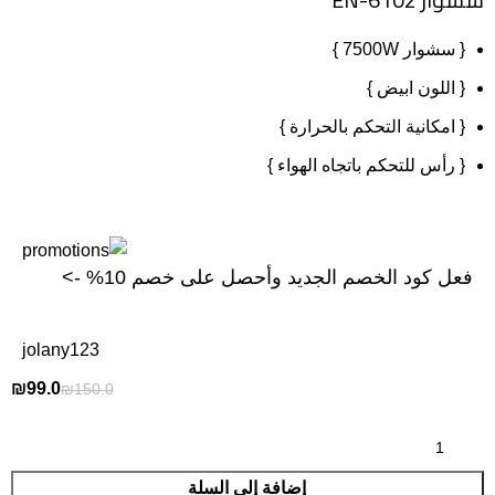
{ سشوار 7500W }
{ اللون ابيض }
{ امكانية التحكم بالحرارة }
{ رأس للتحكم باتجاه الهواء }
فعل كود الخصم الجديد وأحصل على خصم 10% ->
jolany123
₪
99.0
₪
150.0
إضافة إلى السلة