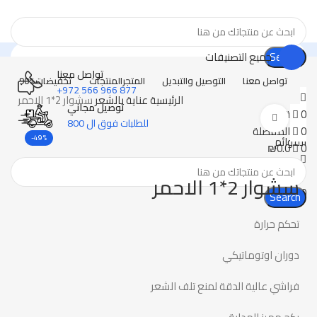
Search
جميع التصنيفات
تواصل معنا
تواصل معنا
التوصيل والتبديل
المتجر
المنتجات
تخفيضات
90%
877 966 566 972+
الرئيسية
عناية بالشعر
سشوار 2*1 الاحمر
توصيل مجاني
0
قارن
Click to enlarge
للطلبات فوق ال 800
0
المفضلة
-49%
القوائم
₪
0.0
0
سشوار 2*1 الاحمر
₪
0.0
0
Search
تحكم حرارة
دوران اوتوماتيكي
فراشي عالية الدقة لمنع تلف الشعر