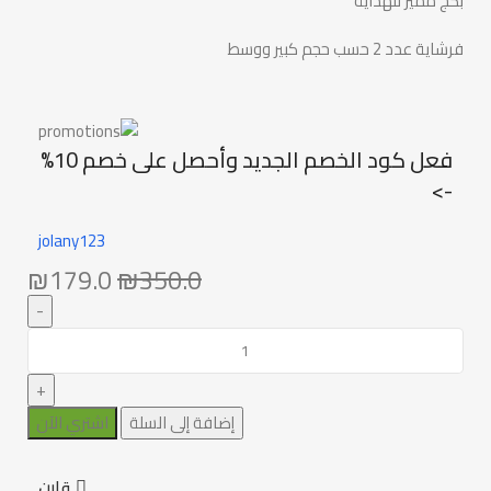
بكج مميز للهداية
فرشاية عدد 2 حسب حجم كبير ووسط
فعل كود الخصم الجديد وأحصل على خصم 10%
->
jolany123
₪
179.0
₪
350.0
إضافة إلى السلة
اشتري الآن
قارن