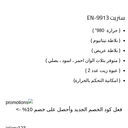
ستريت EN-9913
{
حرارة
980
°
}
{
بلاطة
تيتانيوم
}
{
بلاطة
عريض
}
{ متوفر بثلاث الوان احمر ، اسود ، بصلي }
{ عبوة زيت عدد 2 }
{ امكانية التحكم بالحرارة}
فعل كود الخصم الجديد وأحصل على خصم 10% ->