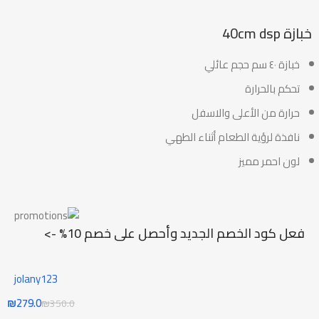
خبازة 40cm dsp
خبازة ٤٠ سم حجم عائلي
تحكم بالحرارة
حرارة من الأعلى والاسفل
نافذة لرؤية الطعام أثناء الطهي
لون احمر مميز
فعل كود الخصم الجديد وأحصل على خصم 10% ->
jolany123
₪
279.0
₪
350.0