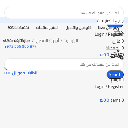
جميع التصنيفات
Search
تواصل معنا
التوصيل والتبديل
المتجر
المنتجات
تخفيضات
90%
Login / Register
الرئيسية
أجهزة المطبخ
خبازة 40cm dsp
تواصل معنا
0
قارن
877 966 566 972+
0
المفضلة
-20%
₪
0.0
items
0
توصيل مجاني
للطلبات فوق ال 800
Search
القوائم
Login / Register
Click to enlarge
₪
0.0
items
0